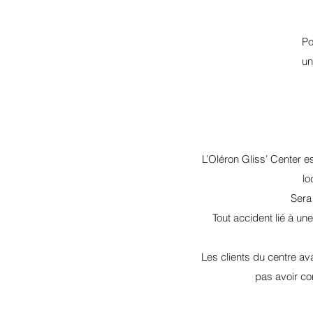
Po
un
L’Oléron Gliss’ Center e
lo
Sera
Tout accident lié à u
Les clients du centre ava
pas avoir co