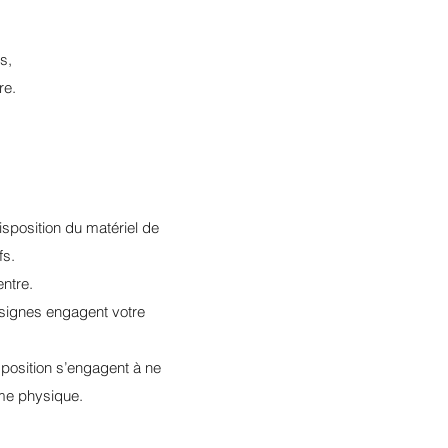
rs,
re.
isposition du matériel de
fs.
ntre.
nsignes engagent votre
isposition s’engagent à ne
rme physique.