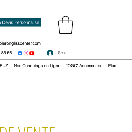
Devis Personnalisé
oleronglisscenter.com
 83 56
Se connecter
RUZ
Nos Coachings en Ligne
"OGC" Accessoires
Plus