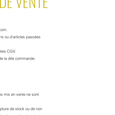
DE VENTE
.com
.
ns ou d’articles passées
entes CGV.
 de la dite commande.
les mis en vente ne sont
upture de stock ou de non