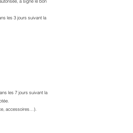
utorisée, a signé le bon
s les 3 jours suivant la
ans les 7 jours suivant la
eptée.
tice, accessoires…).