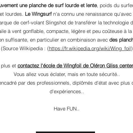
vement une planche de surf lourde et lente
, poids du surfe
et lourdes.
Le Wingsurf
n'a connu une renaissance qu'avec l
arque de cerf-volant Slingshot de transférer la technologie 
aile à vent gonflable, compacte, légère et peu coûteuse à la f
on suffisante, en particulier en combinaison avec
des planch
(Source Wilkipedia : (
https://fr.wikipedia.org/wiki/Wing_foil
)
 plus et
contactez l'école de Wingfoil de Oléron Gliss center 
Vous allez vous éclater, mais en toute sécurité..
encadré par des professionnels, diplômés d'état avec plus
d'expériences..
Have FUN..