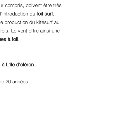
ur compris, doivent être très
'introduction du
foil surf
,
de production du kitesurf au
ois. Le vent offre ainsi une
es à foil
.
à L'île d'oléron
..
 de 20 années