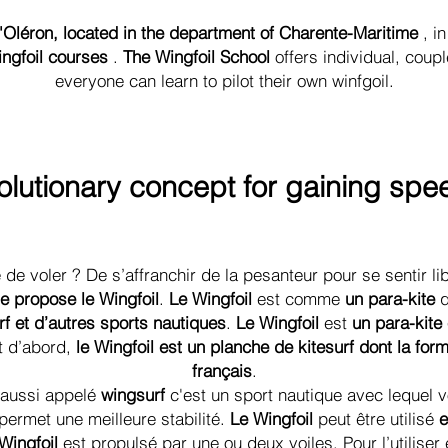
d'Oléron, located in the department of Charente-Maritime
, in
ngfoil courses
.
The Wingfoil School
offers individual, coup
everyone can learn to pilot their own winfgoil.
volutionary concept for gaining spee
 de voler ? De s’affranchir de la pesanteur pour se sentir li
e propose le Wingfoil
.
Le Wingfoil
est comme
un para-kite
q
rf et d’autres sports nautiques
.
Le Wingfoil
est
un para-kite 
t d’abord,
le Wingfoil est un planche de kitesurf dont la for
français
.
 aussi appelé
wingsurf
c'est un sport nautique avec lequel 
permet une meilleure stabilité.
Le Wingfoil
peut être utilisé
e
 Wingfoil
est propulsé par une ou deux voiles. Pour l’utiliser