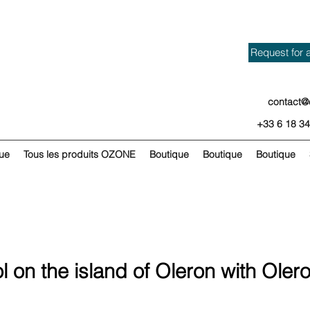
Request for 
contact@
+33 6 18 34
ue
Tous les produits OZONE
Boutique
Boutique
Boutique
l on the island of Oleron with Oler