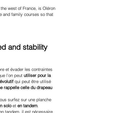
 the west of France, is Oléron
le and family courses so that
d and stability
bre et évader les contraintes
ue l’on peut
utiliser pour la
évolutif
qui peut être utilisé
me rappelle celle du drapeau
vous surfez sur une planche
n solo
et
en tandem
.
 en tandem, il est nécessaire