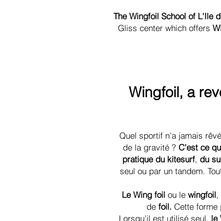
The Wingfoil School of L'Ile 
Gliss center which offers
Wi
Wingfoil, a re
Quel sportif n’a jamais rêvé
de la gravité ?
C’est ce qu
pratique du kitesurf
,
du su
seul ou par un tandem. Tou
Le Wing foil
ou le
wingfoil
,
de
foil.
Cette forme 
Lorsqu’il est utilisé seul,
le