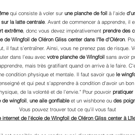
trême
qui consiste à voler sur
une planche de foil
à l'aide
d'u
ur la latte centrale
. Avant de commencer à apprendre, il 
ort extrême
, donc vous devez impérativement
prendre des c
le de Wingfoil de Oléron Gliss center dans l'île d'Oléron
. Po
ut, il faut s'entraîner. Ainsi, vous ne prenez pas de risque. 
auter dans l'eau avec
votre planche de Wingfoil
sans avoir p
à apprendre, mais très gratifiant quand on arrive à le faire. C
e condition physique et mentale. Il faut savoir que
le wingfo
 enseigné et qui peut s'apprendre à condition d'avoir un bo
 physique, de la volonté et de l'envie." Pour pouvoir
pratiquer 
 de wingfoil
,
une aile gonflable
et un wishbone ou
des poign
Vous pouvez trouver tout ce qu'il vous faut
te internet de l'école de Wingfoil de Oléron Gliss center à Lîl