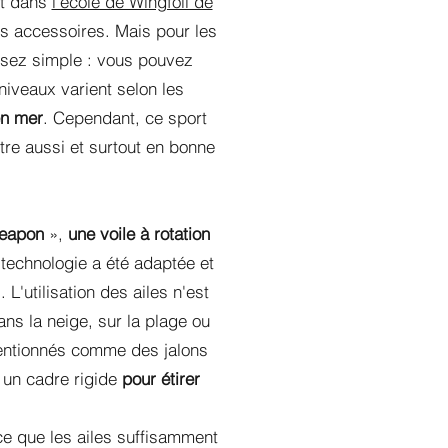
nt dans
l'école de Wingfoil de
es accessoires. Mais pour les
sez simple : vous pouvez
niveaux varient selon les
en mer
. Cependant, ce sport
être aussi et surtout en bonne
eapon
»,
une voile à rotation
a technologie a été adaptée et
'utilisation des ailes n'est
ns la neige, sur la plage ou
entionnés comme des jalons
r un cadre rigide
pour étirer
ce que les ailes suffisamment