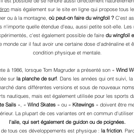
, il est possible de se rendre aussi directement naturelleme
léron
mais également sur le site en ligne qui propose tous l
mer ou à la montagne,
où peut-on faire du wingfoil ?
C'est as
 n'importe quelle étendue d'eau, aussi petite soit-elle. Les 
xpérimentés, c'est également possible de faire
du wingfoil 
e monde car il faut avoir une certaine dose d'adrénaline et 
condition physique et mentale.
te à 1986, lorsque Tom Magruder a présenté son «
Wind W
tée sur
la planche de surf
. Dans les années qui ont suivi, l
 marché dans différentes versions et sous de nouveaux noms. L
ts nautiques, mais est également utilisée pour les sports da
e Sails
», «
Wind Skates
» ou «
Kitewings
» doivent être m
rieur. La plupart de ces variantes ont en commun d'utilise
l'aile, qui sert également de guidon ou de poignées.
 de tous ces développements est physique :
la friction
. Par