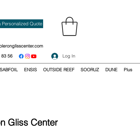
a Personalized Quote
oleronglisscenter.com
 83 56
Log In
SABFOIL
ENSIS
OUTSIDE REEF
SOORUZ
DUNE
Plus
on Gliss Center