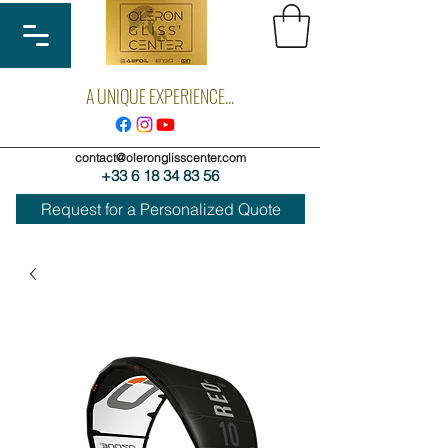
A UNIQUE EXPERIENCE...
contact@oleronglisscenter.com
+33 6 18 34 83 56
Request for a Personalized Quote