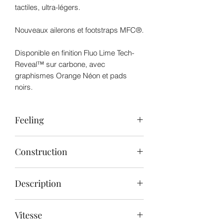
tactiles, ultra-légers.
Nouveaux ailerons et footstraps MFC®.
Disponible en finition Fluo Lime Tech-
Reveal™ sur carbone, avec
graphismes Orange Néon et pads
noirs.
Feeling
La nouvelle Custom Quad offre une
Construction
sensation plus proche de l'eau dans les
virages, réagit instantanément aux
Un procédé de construction
sollicitations du rider et va exactement
Description
entièrement repensé, intégrant un
là où vous le souhaitez.
mélange unique de tissage biaxial,
Grâce à un poids réduit, la Custom
Après plus de deux ans d'évolution et
unidirectionnel et uni dans notre
Quad est plus légère et plus équilibrée
Vitesse
plus de deux décennies de
monocoque en carbone exclusive –
lors des manœuvres.