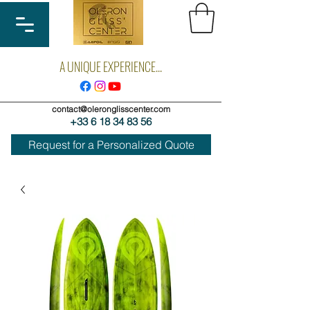
A UNIQUE EXPERIENCE...
contact@oleronglisscenter.com
+33 6 18 34 83 56
Request for a Personalized Quote