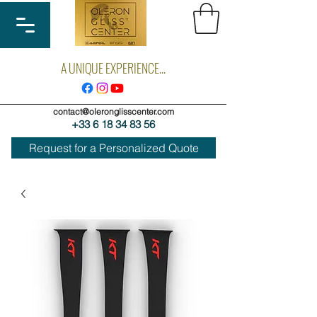
A UNIQUE EXPERIENCE...
contact@oleronglisscenter.com
+33 6 18 34 83 56
Request for a Personalized Quote