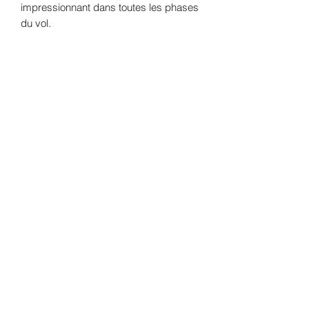
impressionnant dans toutes les phases
du vol.
Oléron Gliss' Center
SAS
au capital de 10000€
Formulaire d'abonnement