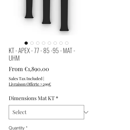
KT - APEX - 77 - 85 -95 - MAT -
UHM
Sale Price
From
€1,890.00
Sales Tax Included
|
Livraison Offerte >299€
Dimensions Mat KT
*
Quantity
*