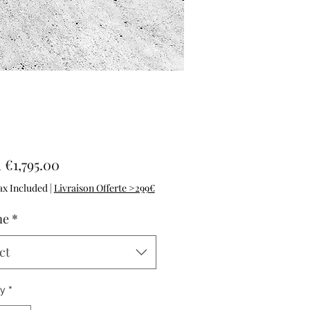
Sale Price
m
€1,795.00
ax Included
|
Livraison Offerte >299€
me
*
ct
ty
*