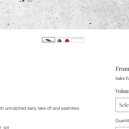
Fro
Sales T
Volu
Sele
th unmatched early take off and seamless
Quanti
2, 92L