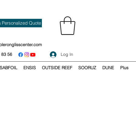
a Personalized Quote
oleronglisscenter.com
 83 56
Log In
SABFOIL
ENSIS
OUTSIDE REEF
SOORUZ
DUNE
Plus