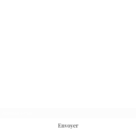
Oléron Gliss' Center
SAS
au capital de 10000€
Formulaire d'abonnement
Envoyer