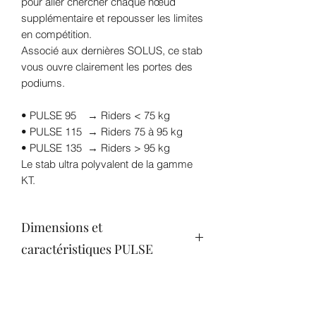
pour aller chercher chaque nœud
supplémentaire et repousser les limites
en compétition.
Associé aux dernières SOLUS, ce stab
vous ouvre clairement les portes des
podiums.
• PULSE 95 → Riders < 75 kg
• PULSE 115 → Riders 75 à 95 kg
• PULSE 135 → Riders > 95 kg
Le stab ultra polyvalent de la gamme
KT.
Dimensions et
caractéristiques PULSE
PULSE 95 :
SPAN : 356 mm
Area : 95 cm2