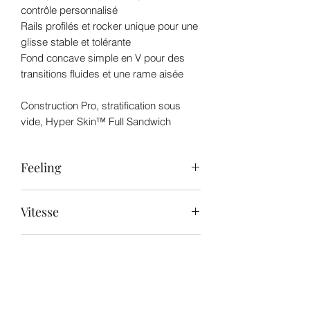
contrôle personnalisé
Rails profilés et rocker unique pour une
glisse stable et tolérante
Fond concave simple en V pour des
transitions fluides et une rame aisée
Construction Pro, stratification sous
vide, Hyper Skin™ Full Sandwich
Feeling
Que vous soyez débutant ou pratiquant
Vitesse
depuis des années, le Longboard SUP
apporte une sensation de douceur et
Cette planche est conçue pour les
d'intemporalité à chaque session.
Inspiration du shape
surfeurs Sup à la recherche de
grandes performances dans un format
Que vous soyez débutant ou pagayeur
longbaord
Une vision partagée et
confirmé, le Longboard SUP vous offre