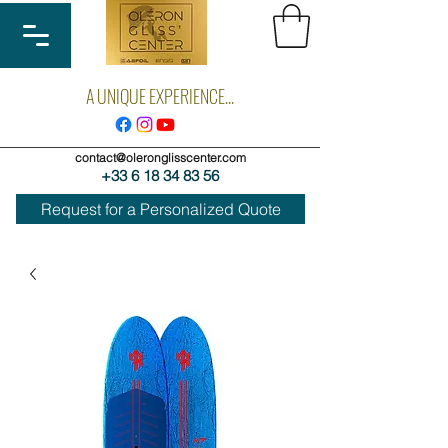
A UNIQUE EXPERIENCE...
contact@oleronglisscenter.com
+33 6 18 34 83 56
Request for a Personalized Quote