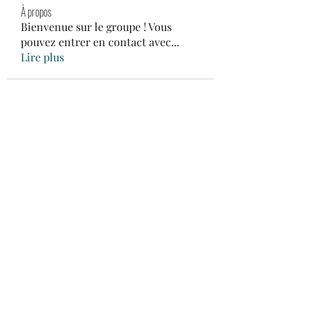
À propos
Bienvenue sur le groupe ! Vous
pouvez entrer en contact avec
...
Lire plus
Oléron Gliss' Center
SAS
au capital de 10000€
Formulaire d'abonnement
Envoyer