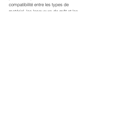
compatibilité entre les types de
matériel, les longueurs de mât et les
positions de montage.
Oléron Gliss' Center
SAS
au capital de 10000€
Formulaire d'abonnement
Envoyer