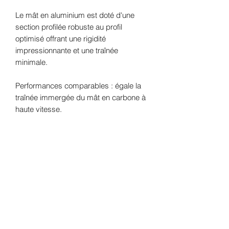
Le mât en aluminium est doté d'une
section profilée robuste au profil
optimisé offrant une rigidité
impressionnante et une traînée
minimale.
Performances comparables : égale la
traînée immergée du mât en carbone à
haute vitesse.
Oléron Gliss' Center
SAS
au capital de 10000€
Formulaire d'abonnement