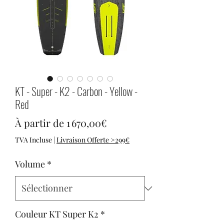
KT - Super - K2 - Carbon - Yellow -
Red
Prix promotionnel
À partir de
1 670,00€
TVA Incluse
|
Livraison Offerte >299€
Volume
*
Couleur KT Super K2
*